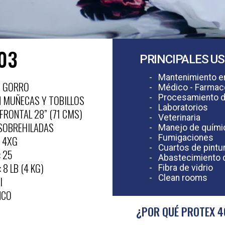
03
PRINCIPALES U
- Mantenimiento e
N GORRO
- Médico - Farmac
- Procesamiento d
EN MUÑECAS Y TOBILLOS
- Laboratorios
 FRONTAL 28” (71 CMS)
- Veterinaria
SOBREHILADAS
- Manejo de quími
- Fumigaciones
- 4XG
- Cuartos de pintu
: 25
- Abastecimiento 
: 8 LB (4 KG)
- Fibra de vidrio
- Clean rooms
I
NCO
¿POR QUÉ PROTEX 4