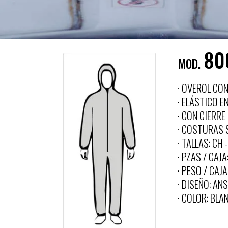
80
MOD.
· OVEROL CO
· ELÁSTICO 
· CON CIERRE
· COSTURAS 
· TALLAS: CH 
· PZAS / CAJA
· PESO / CAJA
· DISEÑO: ANS
· COLOR: BLA