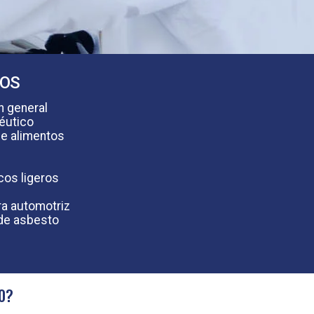
SOS
n general
éutico
e alimentos
cos ligeros
ra automotriz
de asbesto
0?